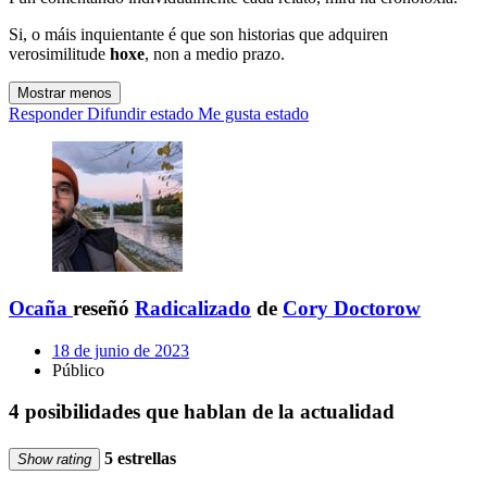
Si, o máis inquientante é que son historias que adquiren
verosimilitude
hoxe
, non a medio prazo.
Mostrar menos
Responder
Difundir estado
Me gusta estado
Ocaña
reseñó
Radicalizado
de
Cory Doctorow
18 de junio de 2023
Público
4 posibilidades que hablan de la actualidad
5 estrellas
Show rating