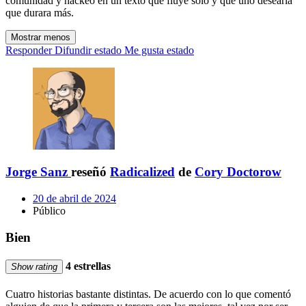
comunidad y hackeo en un texto que fluye solo y que uno desearía
que durara más.
Mostrar menos
Responder
Difundir estado
Me gusta estado
Jorge Sanz
reseñó
Radicalized
de
Cory Doctorow
20 de abril de 2024
Público
Bien
4 estrellas
Show rating
Cuatro historias bastante distintas. De acuerdo con lo que comentó