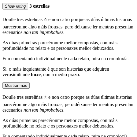
3 estrellas
Show rating
Doulle tres estreliñas ⭐ e non catro porque as dúas últimas historias
parecéronme algo máis frouxas, pero déixanse ler mentras presentan
escenarios
non tan improbables
.
As dúas primeiras parecéronme mellor compostas, con máis
profundidade no relato e os personaxes mellor debuxados.
Fun comentando individualmente cada relato, mira na cronoloxía.
Si, o máis inquientante é que son historias que adquiren
verosimilitude
hoxe
, non a medio prazo.
Mostrar más
Doulle tres estreliñas ⭐ e non catro porque as dúas últimas historias
parecéronme algo máis frouxas, pero déixanse ler mentras presentan
escenarios
non tan improbables
.
As dúas primeiras parecéronme mellor compostas, con máis
profundidade no relato e os personaxes mellor debuxados.
Fun comentando individualmente cada relato, mira na cronoloxía.