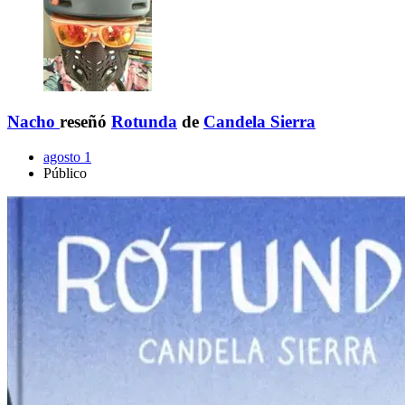
Nacho
reseñó
Rotunda
de
Candela Sierra
agosto 1
Público