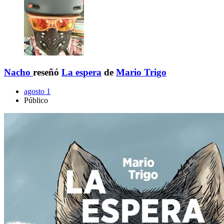
Nacho
reseñó
La espera
de
Mario Trigo
agosto 1
Público