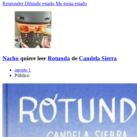
Responder
Difundir estado
Me gusta estado
Nacho
quiere leer
Rotunda
de
Candela Sierra
agosto 1
Público