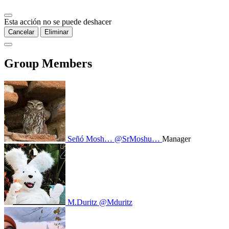
Esta acción no se puede deshacer
Cancelar
Eliminar
Group Members
Señó Mosh…
@SrMoshu…
Manager
M.Duritz
@Mduritz