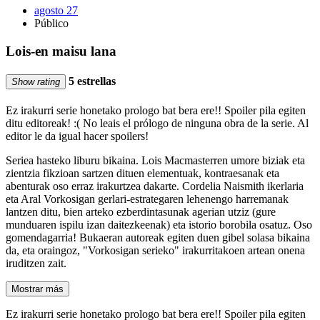
agosto 27
Público
Lois-en maisu lana
5 estrellas
Show rating
Ez irakurri serie honetako prologo bat bera ere!! Spoiler pila egiten
ditu editoreak! :( No leais el prólogo de ninguna obra de la serie. Al
editor le da igual hacer spoilers!
Seriea hasteko liburu bikaina. Lois Macmasterren umore biziak eta
zientzia fikzioan sartzen dituen elementuak, kontraesanak eta
abenturak oso erraz irakurtzea dakarte. Cordelia Naismith ikerlaria
eta Aral Vorkosigan gerlari-estrategaren lehenengo harremanak
lantzen ditu, bien arteko ezberdintasunak agerian utziz (gure
munduaren ispilu izan daitezkeenak) eta istorio borobila osatuz. Oso
gomendagarria! Bukaeran autoreak egiten duen gibel solasa bikaina
da, eta oraingoz, "Vorkosigan serieko" irakurritakoen artean onena
iruditzen zait.
Mostrar más
Ez irakurri serie honetako prologo bat bera ere!! Spoiler pila egiten