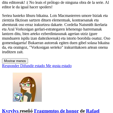
ditu editoreak! :( No leais el prólogo de ninguna obra de la serie. Al
editor le da igual hacer spoilers!
Seriea hasteko liburu bikaina. Lois Macmasterren umore biziak eta
zientzia fikzioan sartzen dituen elementuak, kontraesanak eta
abenturak oso erraz irakurtzea dakarte. Cordelia Naismith ikerlaria
eta Aral Vorkosigan gerlari-estrategaren lehenengo harremanak
lantzen ditu, bien arteko ezberdintasunak agerian utziz (gure
munduaren ispilu izan daitezkeenak) eta istorio borobila osatuz. Oso
gomendagarria! Bukaeran autoreak egiten duen gibel solasa bikaina
da, eta oraingoz, "Vorkosigan serieko" irakurritakoen artean onena
iruditzen zait.
Mostrar menos
Responder
Difundir estado
Me gusta estado
Kyrylys
reseñó
Fragmentos de honor
de
Rafael