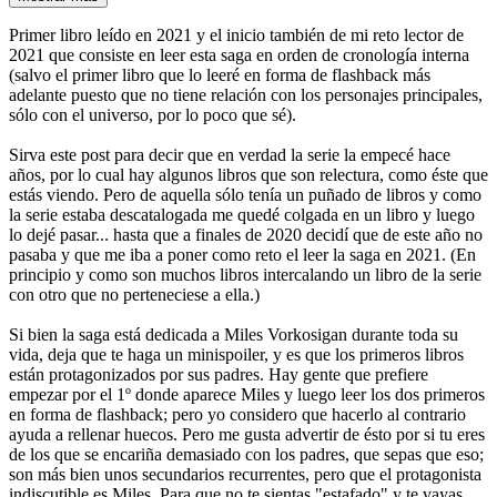
Primer libro leído en 2021 y el inicio también de mi reto lector de
2021 que consiste en leer esta saga en orden de cronología interna
(salvo el primer libro que lo leeré en forma de flashback más
adelante puesto que no tiene relación con los personajes principales,
sólo con el universo, por lo poco que sé).
Sirva este post para decir que en verdad la serie la empecé hace
años, por lo cual hay algunos libros que son relectura, como éste que
estás viendo. Pero de aquella sólo tenía un puñado de libros y como
la serie estaba descatalogada me quedé colgada en un libro y luego
lo dejé pasar... hasta que a finales de 2020 decidí que de este año no
pasaba y que me iba a poner como reto el leer la saga en 2021. (En
principio y como son muchos libros intercalando un libro de la serie
con otro que no perteneciese a ella.)
Si bien la saga está dedicada a Miles Vorkosigan durante toda su
vida, deja que te haga un minispoiler, y es que los primeros libros
están protagonizados por sus padres. Hay gente que prefiere
empezar por el 1º donde aparece Miles y luego leer los dos primeros
en forma de flashback; pero yo considero que hacerlo al contrario
ayuda a rellenar huecos. Pero me gusta advertir de ésto por si tu eres
de los que se encariña demasiado con los padres, que sepas que eso;
son más bien unos secundarios recurrentes, pero que el protagonista
indiscutible es Miles. Para que no te sientas "estafado" y te vayas