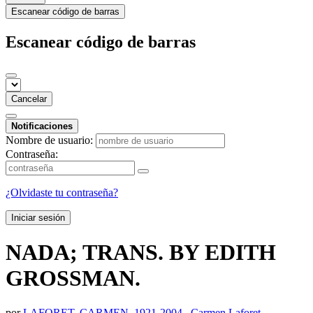
Escanear código de barras
Escanear código de barras
Cancelar
Notificaciones
Nombre de usuario:
Contraseña:
¿Olvidaste tu contraseña?
Iniciar sesión
NADA; TRANS. BY EDITH
GROSSMAN.
por
LAFORET, CARMEN, 1921-2004.
,
Carmen Laforet