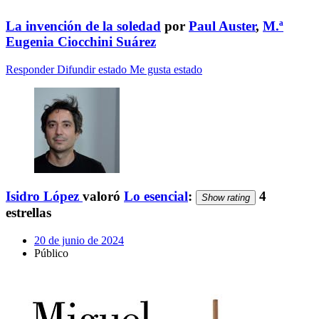
La invención de la soledad
por
Paul Auster
,
M.ª
Eugenia Ciocchini Suárez
Responder
Difundir estado
Me gusta estado
Isidro López
valoró
Lo esencial
:
4
Show rating
estrellas
20 de junio de 2024
Público