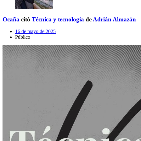
Ocaña
citó
Técnica y tecnología
de
Adrián Almazán
16 de mayo de 2025
Público