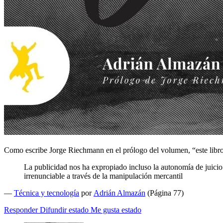
Como escribe Jorge Riechmann en el prólogo del volumen, “este libr
La publicidad nos ha expropiado incluso la autonomía de juicio
irrenunciable a través de la manipulación mercantil
—
Técnica y tecnología
por
Adrián Almazán
(Página 77)
Responder
Difundir estado
Me gusta estado