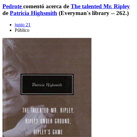
Pedrote
comentó acerca de
The talented Mr. Ripley
de
Patricia Highsmith
(Everyman's library -- 262.)
junio 21
Público