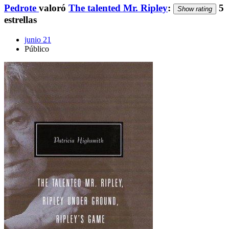
Pedrote
valoró
The talented Mr. Ripley
:
5
Show rating
estrellas
junio 21
Público