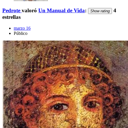
Pedrote
valoró
Un Manual de Vida
:
4
Show rating
estrellas
marzo 16
Público