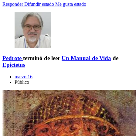
Responder
Difundir estado
Me gusta estado
Pedrote
terminó de leer
Un Manual de Vida
de
Epictetus
marzo 16
Público