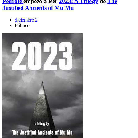
Pedrote
empezó a leer
2023: A Trilogy
de
The
Justified Ancients of Mu Mu
diciembre 2
Público