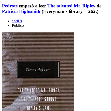
Pedrote
empezó a leer
The talented Mr. Ripley
de
Patricia Highsmith
(Everyman's library -- 262.)
abril 8
Público