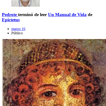
Pedrote
terminó de leer
Un Manual de Vida
de
Epictetus
marzo 16
Público