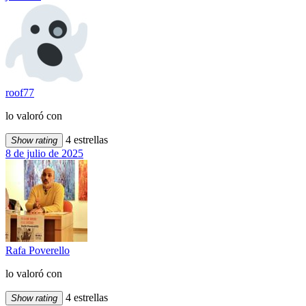
roof77
lo valoró con
4 estrellas
Show rating
8 de julio de 2025
Rafa Poverello
lo valoró con
4 estrellas
Show rating