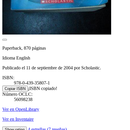
Paperback, 870 páginas
Idioma English
Publicado el 11 de septiembre de 2004 por Scholastic.
ISBN:
978-0-439-35807-1
¡ISBN copiado!
Copiar ISBN
Número OCLC:
56098238
Ver en OpenLibrary
Ver en Inventaire
4 estrellas
(7 reseñas)
Show rating