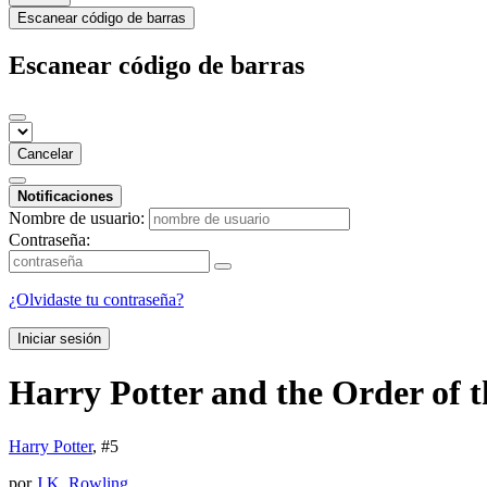
Escanear código de barras
Escanear código de barras
Cancelar
Notificaciones
Nombre de usuario:
Contraseña:
¿Olvidaste tu contraseña?
Iniciar sesión
Harry Potter and the Order of 
Harry Potter
, #
5
por
J.K. Rowling