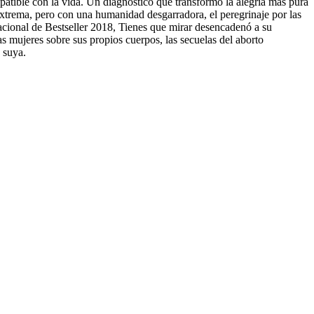
mpatible con la vida. Un diagnóstico que transformó la alegría más pura
xtrema, pero con una humanidad desgarradora, el peregrinaje por las
 Nacional de Bestseller 2018, Tienes que mirar desencadenó a su
as mujeres sobre sus propios cuerpos, las secuelas del aborto
 suya.