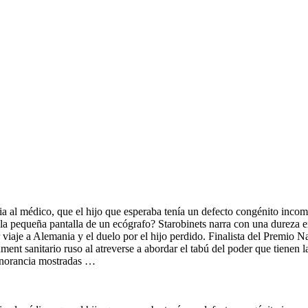
ria al médico, que el hijo que esperaba tenía un defecto congénito inco
la pequeña pantalla de un ecógrafo? Starobinets narra con una dureza e
ior viaje a Alemania y el duelo por el hijo perdido. Finalista del Premio
ent sanitario ruso al atreverse a abordar el tabú del poder que tienen l
 ignorancia mostradas …