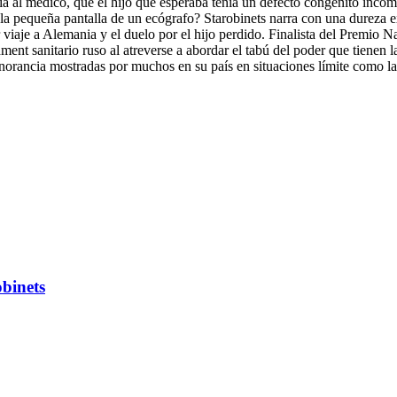
ria al médico, que el hijo que esperaba tenía un defecto congénito inco
la pequeña pantalla de un ecógrafo? Starobinets narra con una dureza e
ior viaje a Alemania y el duelo por el hijo perdido. Finalista del Premio
ent sanitario ruso al atreverse a abordar el tabú del poder que tienen l
ignorancia mostradas por muchos en su país en situaciones límite como la
binets