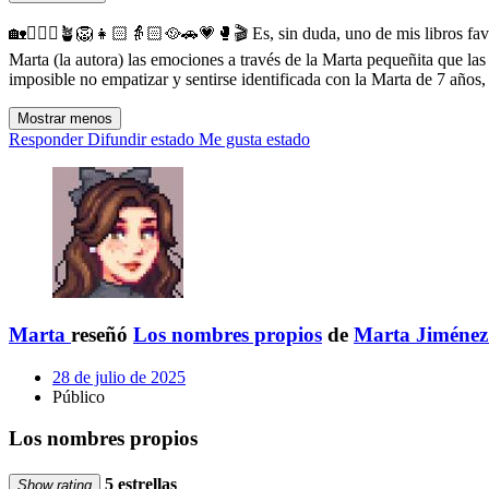
🏡🏊🏻‍♀️🪴🦁👧🏻👵🏻🥘🚗💗🥊🎬 Es, sin duda, uno de mis libros favo
Marta (la autora) las emociones a través de la Marta pequeñita que la
imposible no empatizar y sentirse identificada con la Marta de 7 años,
Mostrar menos
Responder
Difundir estado
Me gusta estado
Marta
reseñó
Los nombres propios
de
Marta Jiménez
28 de julio de 2025
Público
Los nombres propios
5 estrellas
Show rating