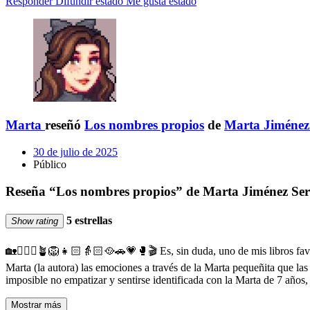
Responder
Difundir estado
Me gusta estado
Marta
reseñó
Los nombres propios
de
Marta Jiménez
30 de julio de 2025
Público
Reseña “Los nombres propios” de Marta Jiménez Se
5 estrellas
Show rating
🏡🏊🏻‍♀️🪴🦁👧🏻👵🏻🥘🚗💗🥊🎬 Es, sin duda, uno de mis libros favo
Marta (la autora) las emociones a través de la Marta pequeñita que la
imposible no empatizar y sentirse identificada con la Marta de 7 años,
Mostrar más