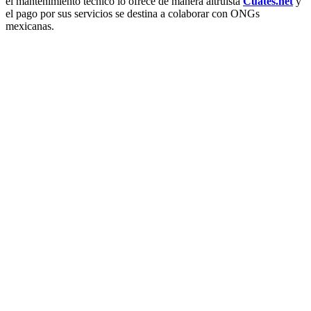
el mantenimiento técnico lo ofrece de manera altruista
Cuates.net
y
el pago por sus servicios se destina a colaborar con ONGs
mexicanas.