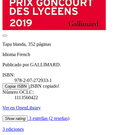
Tapa blanda, 352 páginas
Idioma French
Publicado por GALLIMARD.
ISBN:
978-2-07-272933-1
¡ISBN copiado!
Copiar ISBN
Número OCLC:
1113560422
Ver en OpenLibrary
3 estrellas
(2 reseñas)
Show rating
3 ediciones