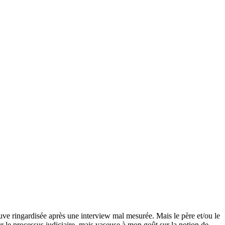
rouve ringardisée après une interview mal mesurée. Mais le père et/ou le
sur le processus judiciaire, mais vaseuse à mon goût sur la notion de