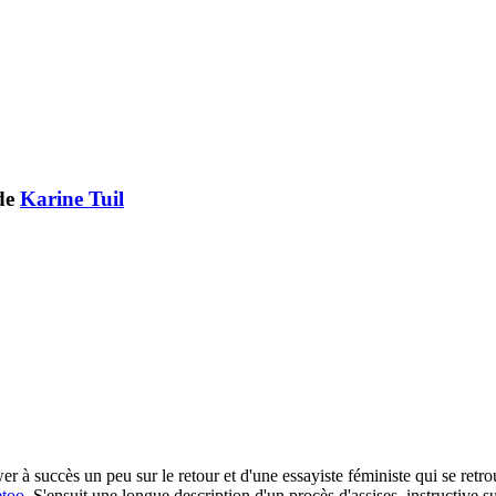
de
Karine Tuil
wer à succès un peu sur le retour et d'une essayiste féministe qui se ret
too
. S'ensuit une longue description d'un procès d'assises, instructive 