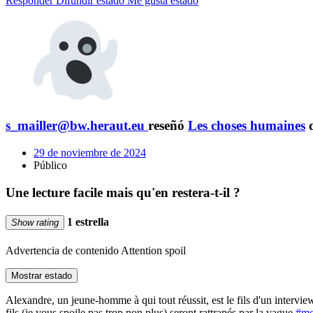
Responder
Difundir estado
Me gusta estado
s_mailler@bw.heraut.eu
reseñó
Les choses humaines
29 de noviembre de 2024
Público
Une lecture facile mais qu'en restera-t-il ?
1 estrella
Show rating
Advertencia de contenido
Attention spoil
Mostrar estado
Alexandre, un jeune-homme à qui tout réussit, est le fils d'un intervie
fils (je vous spoile pas trop non plus) seront rattrapés par la vague
#me