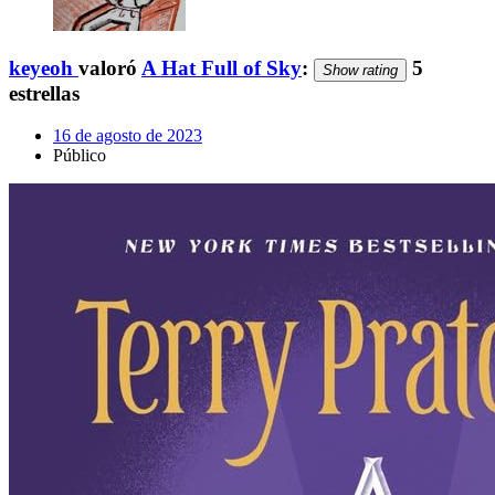
keyeoh
valoró
A Hat Full of Sky
:
5
Show rating
estrellas
16 de agosto de 2023
Público