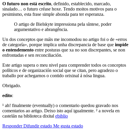
O futuro non está escrito
, definido, establecido, marcado,
sinalado… o futuro créase hoxe. Tendo moitos motivos para o
pesimismo, esta frase simple abonda para ter esperanza.
O artigo de Bielskyte impressiona pela síntese, poder
argumentativo e abrangência.
Un dos conceptos que máis me incomodou no artigo foi o de «erros
de categoría», porque implica unha discrepancia de base que
impide
o entendemento
entre posturas que xa no son discrepantes, se non
enfrontadas e sen reconciliación.
Este artigo supera o meu nivel para comprender todos os conceptos
políticos e de organización social que se citan, pero agradezo o
traballo por achegarnos o contido orixinal á nósa lingua.
Obrigado.
edito
:
¹ ah! finalmente (eventually) o comentario quedou gravado nos
comentarios ao artigo. Deixo isto aquí igualmente. ² a novela en
castelán na biblioteca dixital
ebiblio
Responder
Difundir estado
Me gusta estado