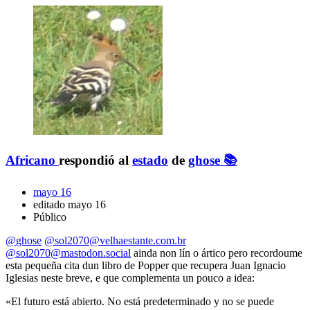
Africano
respondió al
estado
de
ghose 📚
mayo 16
editado mayo 16
Público
@
ghose
@
sol2070@velhaestante.com.br
@
sol2070@mastodon.social
ainda non lín o ártico pero recordoume
esta pequeña cita dun libro de Popper que recupera Juan Ignacio
Iglesias neste breve, e que complementa un pouco a idea:
«El futuro está abierto. No está predeterminado y no se puede