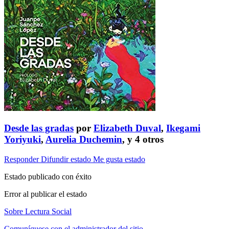
Desde las gradas
por
Elizabeth Duval
,
Ikegami
Yoriyuki
,
Aurelia Duchemin
, y 4 otros
Responder
Difundir estado
Me gusta estado
Estado publicado con éxito
Error al publicar el estado
Sobre Lectura Social
Comuníquese con el administrador del sitio