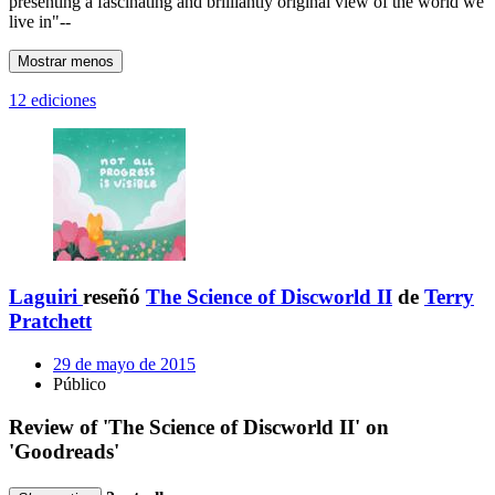
presenting a fascinating and brilliantly original view of the world we
live in"--
Mostrar menos
12 ediciones
Laguiri
reseñó
The Science of Discworld II
de
Terry
Pratchett
29 de mayo de 2015
Público
Review of 'The Science of Discworld II' on
'Goodreads'