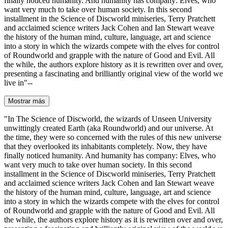
finally noticed humanity. And humanity has company: Elves, who
want very much to take over human society. In this second
installment in the Science of Discworld miniseries, Terry Pratchett
and acclaimed science writers Jack Cohen and Ian Stewart weave
the history of the human mind, culture, language, art and science
into a story in which the wizards compete with the elves for control
of Roundworld and grapple with the nature of Good and Evil. All
the while, the authors explore history as it is rewritten over and over,
presenting a fascinating and brilliantly original view of the world we
live in"--
Mostrar más
"In The Science of Discworld, the wizards of Unseen University
unwittingly created Earth (aka Roundworld) and our universe. At
the time, they were so concerned with the rules of this new universe
that they overlooked its inhabitants completely. Now, they have
finally noticed humanity. And humanity has company: Elves, who
want very much to take over human society. In this second
installment in the Science of Discworld miniseries, Terry Pratchett
and acclaimed science writers Jack Cohen and Ian Stewart weave
the history of the human mind, culture, language, art and science
into a story in which the wizards compete with the elves for control
of Roundworld and grapple with the nature of Good and Evil. All
the while, the authors explore history as it is rewritten over and over,