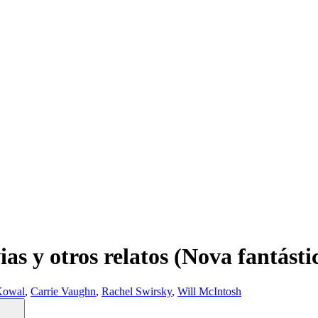
ias y otros relatos (Nova fantást
Kowal
,
Carrie Vaughn
,
Rachel Swirsky
,
Will McIntosh