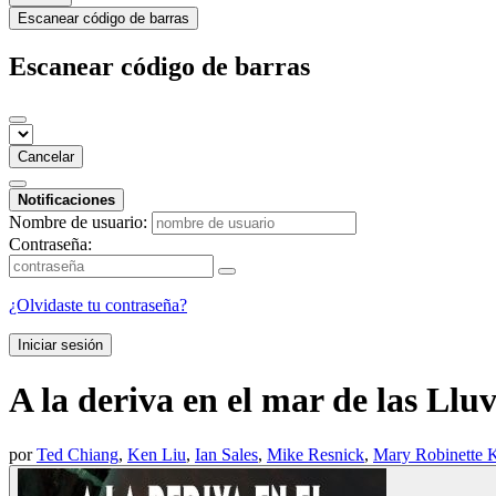
Escanear código de barras
Escanear código de barras
Cancelar
Notificaciones
Nombre de usuario:
Contraseña:
¿Olvidaste tu contraseña?
Iniciar sesión
A la deriva en el mar de las Lluv
por
Ted Chiang
,
Ken Liu
,
Ian Sales
,
Mike Resnick
,
Mary Robinette 