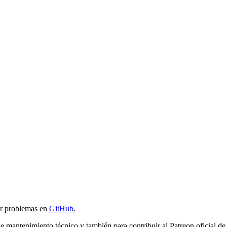
ar problemas en
GitHub
.
 de mantenimiento técnico y también para contribuir al Patreon oficial d