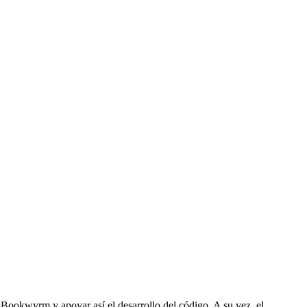
e Bookwyrm y apoyar así el desarrollo del código. A su vez, el