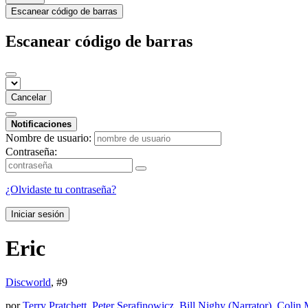
Escanear código de barras
Escanear código de barras
Cancelar
Notificaciones
Nombre de usuario:
Contraseña:
¿Olvidaste tu contraseña?
Iniciar sesión
Eric
Discworld
, #
9
por
Terry Pratchett
,
Peter Serafinowicz
,
Bill Nighy (Narrator)
,
Colin 