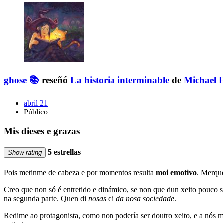
ghose 📚
reseñó
La historia interminable
de
Michael 
abril 21
Público
Mis dieses e grazas
5 estrellas
Show rating
Pois metinme de cabeza e por momentos resulta
moi emotivo
. Merque
Creo que non só é entretido e dinámico, se non que dun xeito pouco su
na segunda parte. Quen di
nosas
di
da nosa sociedade
.
Redime ao protagonista, como non podería ser doutro xeito, e a nós 