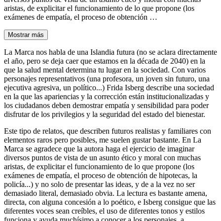
aristas, de explicitar el funcionamiento de lo que propone (los
exámenes de empatía, el proceso de obtención …
Mostrar más
La Marca nos habla de una Islandia futura (no se aclara directamente
el año, pero se deja caer que estamos en la década de 2040) en la
que la salud mental determina tu lugar en la sociedad. Con varios
personajes representativos (una profesora, un joven sin futuro, una
ejecutiva agresiva, un político...) Frida Isberg describe una sociedad
en la que las apariencias y la corrección están institucionalizadas y
los ciudadanos deben demostrar empatía y sensibilidad para poder
disfrutar de los privilegios y la seguridad del estado del bienestar.
Este tipo de relatos, que describen futuros realistas y familiares con
elementos raros pero posibles, me suelen gustar bastante. En La
Marca se agradece que la autora haga el ejercicio de imaginar
diversos puntos de vista de un asunto ético y moral con muchas
aristas, de explicitar el funcionamiento de lo que propone (los
exámenes de empatía, el proceso de obtención de hipotecas, la
policía...) y no solo de presentar las ideas, y de a la vez no ser
demasiado literal, demasiado obvia. La lectura es bastante amena,
directa, con alguna concesión a lo poético, e Isberg consigue que las
diferentes voces sean creíbles, el uso de diferentes tonos y estilos
funciona y ayuda muchísimo a conocer a los personajes, a