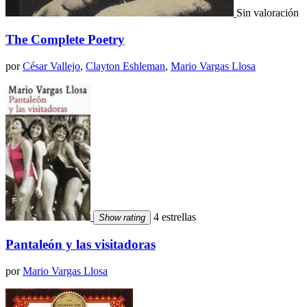
Sin valoración
The Complete Poetry
por
César Vallejo
,
Clayton Eshleman
,
Mario Vargas Llosa
4 estrellas
Show rating
Pantaleón y las visitadoras
por
Mario Vargas Llosa