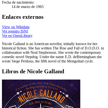
Fecha de nacimiento:
14 de marzo de 1965
Enlaces externos
View on Wikidata
Ver registro ISNI
Ver en OpenLibrary
Nicole Galland is an American novelist, initially known for her
historical fiction. She has written The Rise and Fall of D.O.D.O. in
collaboration with Neal Stephenson. She wrote the contemporary
comedic novel Stepdog. Under the name E.D. deBirmingham she
wrote Siege Perilous, the fifth novel of the Mongoliad cycle.
Libros de Nicole Galland