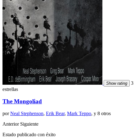
3
Show rating
estrellas
The Mongoliad
por
Neal Stephenson
,
Erik Bear
,
Mark Teppo
, y 8 otros
Anterior
Siguiente
Estado publicado con éxito