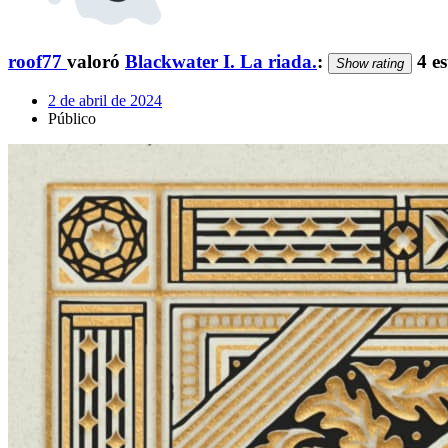
roof77
valoró
Blackwater I. La riada.
:
4 es
Show rating
2 de abril de 2024
Público