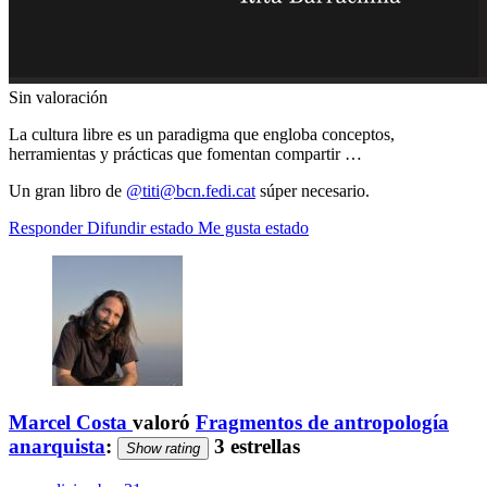
Sin valoración
La cultura libre es un paradigma que engloba conceptos,
herramientas y prácticas que fomentan compartir …
Un gran libro de
@titi@bcn.fedi.cat
súper necesario.
Responder
Difundir estado
Me gusta estado
Marcel Costa
valoró
Fragmentos de antropología
anarquista
:
3 estrellas
Show rating