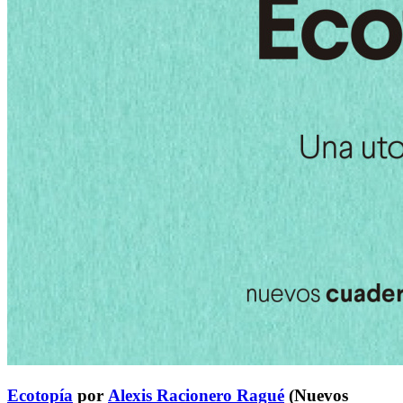
Ecotopía
por
Alexis Racionero Ragué
(Nuevos