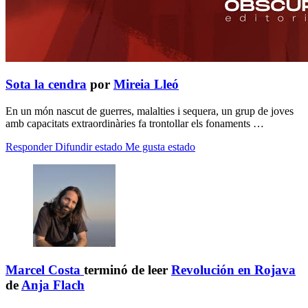
Sota la cendra
por
Mireia Lleó
En un món nascut de guerres, malalties i sequera, un grup de joves
amb capacitats extraordinàries fa trontollar els fonaments …
Responder
Difundir estado
Me gusta estado
Marcel Costa
terminó de leer
Revolución en Rojava
de
Anja Flach