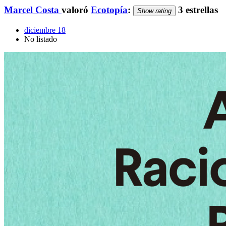
Marcel Costa
valoró
Ecotopía
:
3 estrellas
Show rating
diciembre 18
No listado