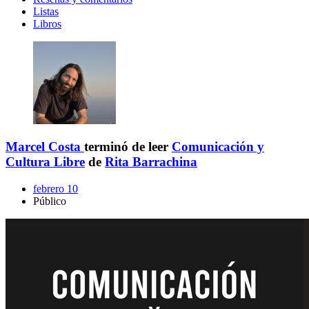
Listas
Libros
Marcel Costa
terminó de leer
Comunicación y
Cultura Libre
de
Rita Barrachina
febrero 10
Público