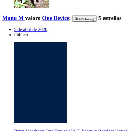
Manu M
valoró
One Device
:
5 estrellas
Show rating
5 de abril de 2020
Público