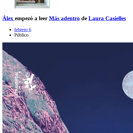
Álex
empezó a leer
Más adentro
de
Laura Casielles
febrero 6
Público