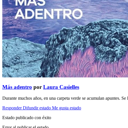
Más adentro
por
Laura Casielles
Durante muchos años, en una carpeta verde se acumulan apuntes. Se lan
Responder
Difundir estado
Me gusta estado
Estado publicado con éxito
Error al publicar el estado