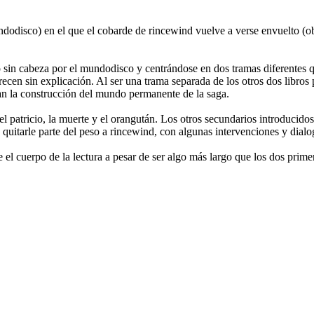
undodisco) en el que el cobarde de rincewind vuelve a verse envuelto (
lo sin cabeza por el mundodisco y centrándose en dos tramas diferentes 
cen sin explicación. Al ser una trama separada de los otros dos libros p
an la construcción del mundo permanente de la saga.
el patricio, la muerte y el orangután. Los otros secundarios introducid
 quitarle parte del peso a rincewind, con algunas intervenciones y dial
e el cuerpo de la lectura a pesar de ser algo más largo que los dos pri