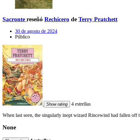
Sacronte
reseñó
Rechicero
de
Terry Pratchett
30 de agosto de 2024
Público
4 estrellas
Show rating
When last seen, the singularly inept wizard Rincewind had fallen off 
None