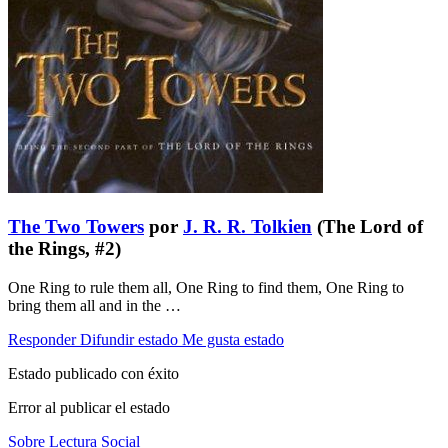
The Two Towers
por
J. R. R. Tolkien
(The Lord of
the Rings, #2)
One Ring to rule them all, One Ring to find them, One Ring to
bring them all and in the …
Responder
Difundir estado
Me gusta estado
Estado publicado con éxito
Error al publicar el estado
Sobre Lectura Social