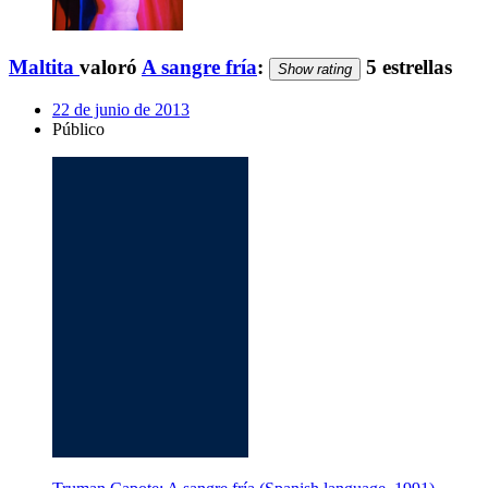
Maltita
valoró
A sangre fría
:
5 estrellas
Show rating
22 de junio de 2013
Público