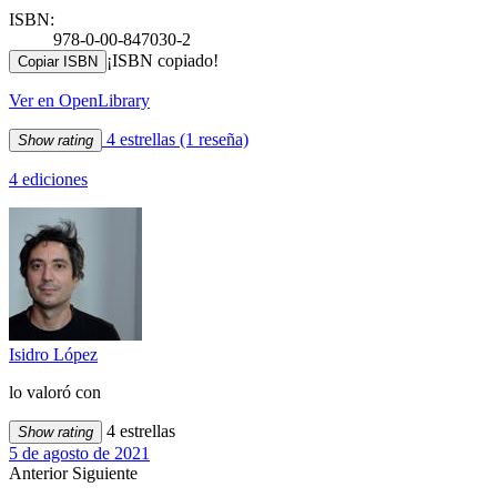
ISBN:
978-0-00-847030-2
¡ISBN copiado!
Copiar ISBN
Ver en OpenLibrary
4 estrellas
(1 reseña)
Show rating
4 ediciones
Isidro López
lo valoró con
4 estrellas
Show rating
5 de agosto de 2021
Anterior
Siguiente