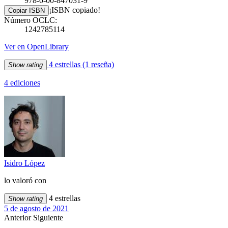
978-0-00-847031-9
¡ISBN copiado!
Copiar ISBN
Número OCLC:
1242785114
Ver en OpenLibrary
4 estrellas
(1 reseña)
Show rating
4 ediciones
Isidro López
lo valoró con
4 estrellas
Show rating
5 de agosto de 2021
Anterior
Siguiente