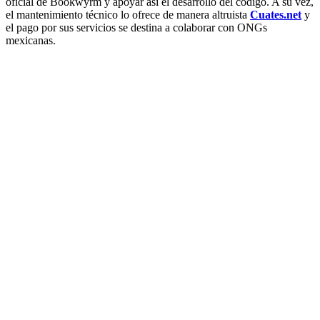
oficial de Bookwyrm y apoyar así el desarrollo del código. A su vez,
el mantenimiento técnico lo ofrece de manera altruista
Cuates.net
y
el pago por sus servicios se destina a colaborar con ONGs
mexicanas.