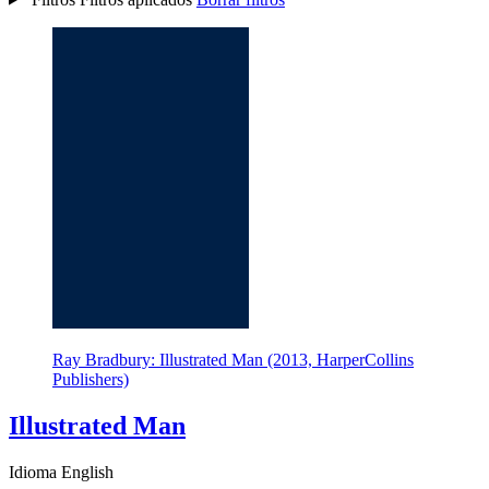
Ray Bradbury: Illustrated Man (2013, HarperCollins
Publishers)
Illustrated Man
Idioma English