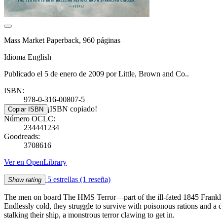
Mass Market Paperback, 960 páginas
Idioma English
Publicado el 5 de enero de 2009 por Little, Brown and Co..
ISBN:
978-0-316-00807-5
¡ISBN copiado!
Copiar ISBN
Número OCLC:
234441234
Goodreads:
3708616
Ver en OpenLibrary
5 estrellas
(1 reseña)
Show rating
The men on board The HMS Terror—part of the ill-fated 1845 Franklin
Endlessly cold, they struggle to survive with poisonous rations and a 
stalking their ship, a monstrous terror clawing to get in.