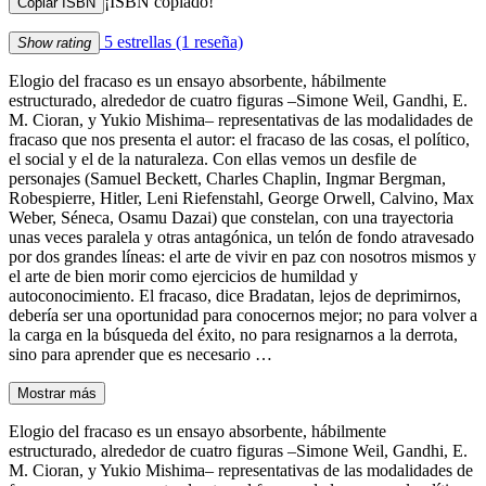
¡ISBN copiado!
Copiar ISBN
5 estrellas
(1 reseña)
Show rating
Elogio del fracaso es un ensayo absorbente, hábilmente
estructurado, alrededor de cuatro figuras –Simone Weil, Gandhi, E.
M. Cioran, y Yukio Mishima– representativas de las modalidades de
fracaso que nos presenta el autor: el fracaso de las cosas, el político,
el social y el de la naturaleza. Con ellas vemos un desfile de
personajes (Samuel Beckett, Charles Chaplin, Ingmar Bergman,
Robespierre, Hitler, Leni Riefenstahl, George Orwell, Calvino, Max
Weber, Séneca, Osamu Dazai) que constelan, con una trayectoria
unas veces paralela y otras antagónica, un telón de fondo atravesado
por dos grandes líneas: el arte de vivir en paz con nosotros mismos y
el arte de bien morir como ejercicios de humildad y
autoconocimiento. El fracaso, dice Bradatan, lejos de deprimirnos,
debería ser una oportunidad para conocernos mejor; no para volver a
la carga en la búsqueda del éxito, no para resignarnos a la derrota,
sino para aprender que es necesario …
Mostrar más
Elogio del fracaso es un ensayo absorbente, hábilmente
estructurado, alrededor de cuatro figuras –Simone Weil, Gandhi, E.
M. Cioran, y Yukio Mishima– representativas de las modalidades de