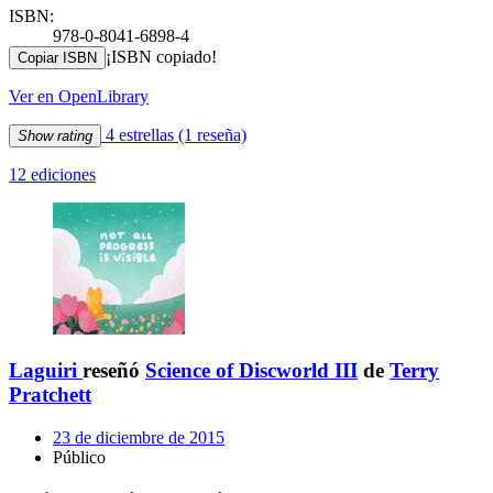
ISBN:
978-0-8041-6898-4
¡ISBN copiado!
Copiar ISBN
Ver en OpenLibrary
4 estrellas
(1 reseña)
Show rating
12 ediciones
Laguiri
reseñó
Science of Discworld III
de
Terry
Pratchett
23 de diciembre de 2015
Público