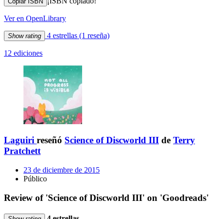
¡ISBN copiado!
Copiar ISBN
Ver en OpenLibrary
4 estrellas
(1 reseña)
Show rating
12 ediciones
Laguiri
reseñó
Science of Discworld III
de
Terry
Pratchett
23 de diciembre de 2015
Público
Review of 'Science of Discworld III' on 'Goodreads'
4 estrellas
Show rating