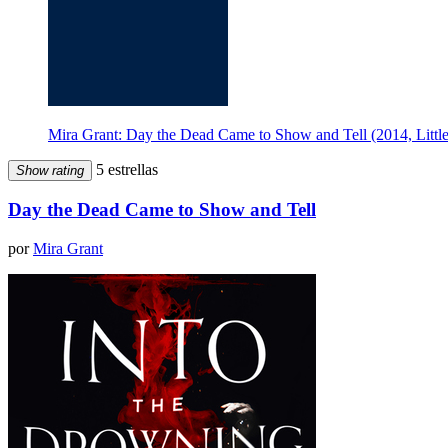
Mira Grant: Day the Dead Came to Show and Tell (2014, Litt
5 estrellas
Show rating
Day the Dead Came to Show and Tell
por
Mira Grant