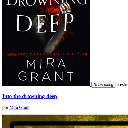
4 estre
Show rating
Into the drowning deep
por
Mira Grant