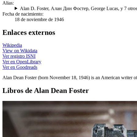
Alias:
Alan D. Foster
,
Алан Дин Фостер
,
George Lucas
, y 7 otro
Fecha de nacimiento:
18 de noviembre de 1946
Enlaces externos
Wikipedia
View on Wikidata
Ver registro ISNI
Ver en OpenLibrary
Ver en Goodreads
Alan Dean Foster (born November 18, 1946) is an American writer of f
Libros de Alan Dean Foster