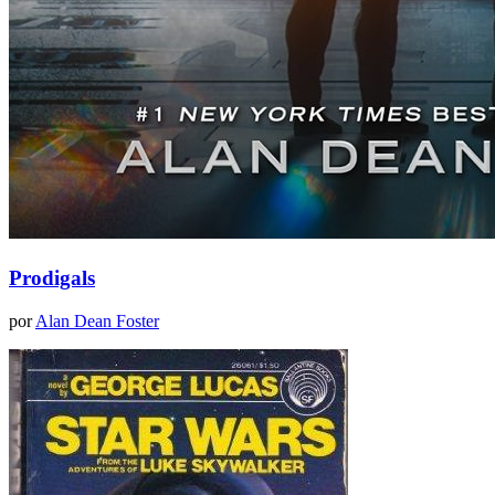
Prodigals
por
Alan Dean Foster