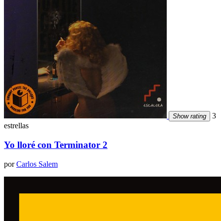
3
Show rating
estrellas
Yo lloré con Terminator 2
por
Carlos Salem