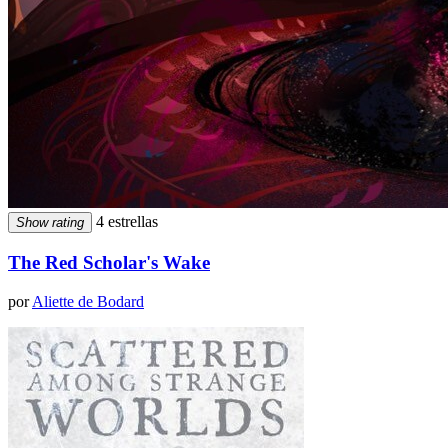
4 estrellas
Show rating
The Red Scholar's Wake
por
Aliette de Bodard