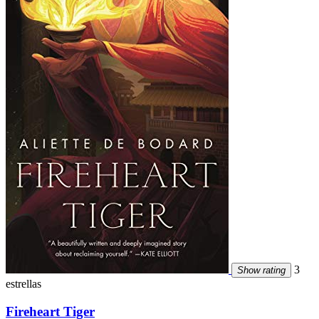
3
Show rating
estrellas
Fireheart Tiger