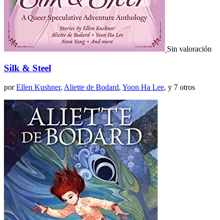
Sin valoración
Silk & Steel
por
Ellen Kushner
,
Aliette de Bodard
,
Yoon Ha Lee
, y 7 otros