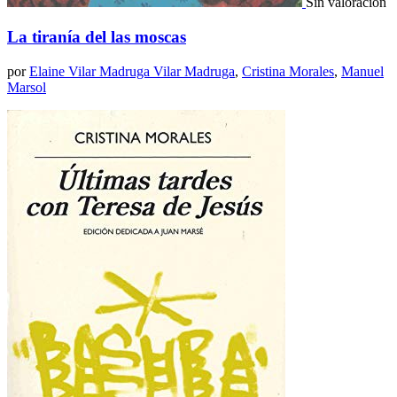
Sin valoración
La tiranía del las moscas
por
Elaine Vilar Madruga Vilar Madruga
,
Cristina Morales
,
Manuel
Marsol