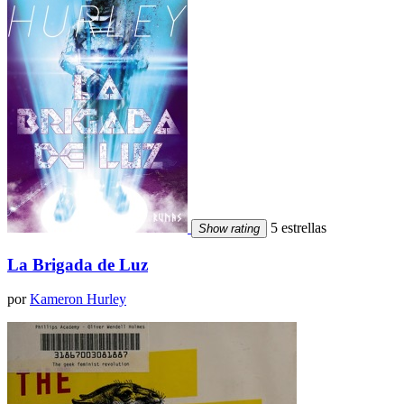
5 estrellas
Show rating
La Brigada de Luz
por
Kameron Hurley