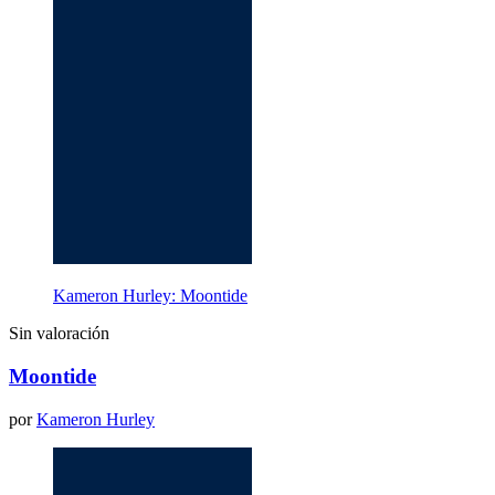
Kameron Hurley: Moontide
Sin valoración
Moontide
por
Kameron Hurley