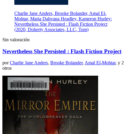
Charlie Jane Anders, Brooke Bolander, Amal El-
Mohtar, Maria Dahvana Headley, Kameron Hurley:
Nevertheless She Persisted : Flash Fiction Project
(2020, Doherty Associates, LLC, Tom)
Sin valoración
Nevertheless She Persisted : Flash Fiction Project
por
Charlie Jane Anders
,
Brooke Bolander
,
Amal El-Mohtar
, y 2
otros