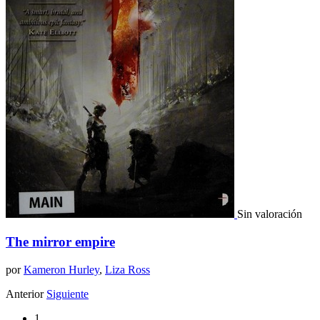
Sin valoración
The mirror empire
por
Kameron Hurley
,
Liza Ross
Anterior
Siguiente
1