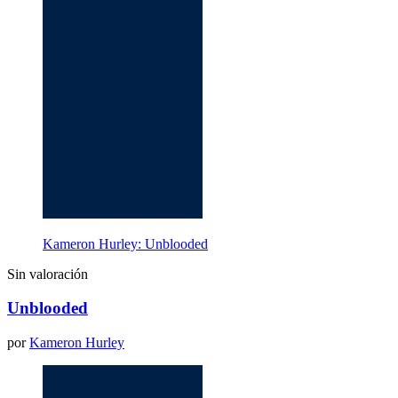
Kameron Hurley: Unblooded
Sin valoración
Unblooded
por
Kameron Hurley