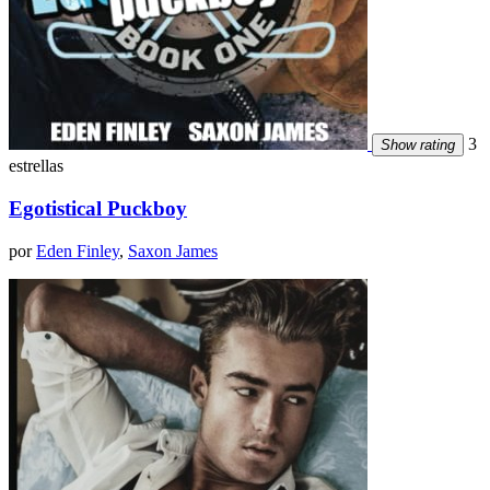
3
Show rating
estrellas
Egotistical Puckboy
por
Eden Finley
,
Saxon James