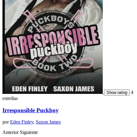
4
Show rating
estrellas
Irresponsible Puckboy
por
Eden Finley
,
Saxon James
Anterior
Siguiente