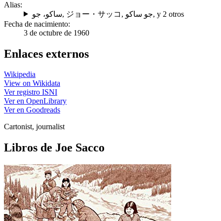
Alias:
ساكو، جو
,
ジョー・サッコ
,
جو ساكو
, y 2 otros
Fecha de nacimiento:
3 de octubre de 1960
Enlaces externos
Wikipedia
View on Wikidata
Ver registro ISNI
Ver en OpenLibrary
Ver en Goodreads
Cartonist, journalist
Libros de Joe Sacco