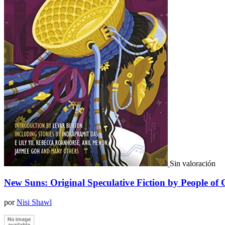
Sin valoración
New Suns: Original Speculative Fiction by People of 
por
Nisi Shawl