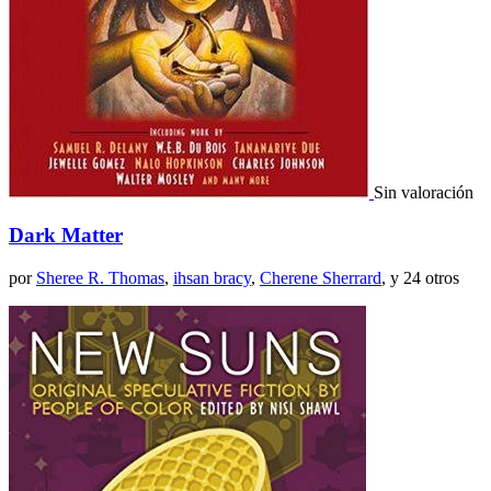
Sin valoración
Dark Matter
por
Sheree R. Thomas
,
ihsan bracy
,
Cherene Sherrard
, y 24 otros