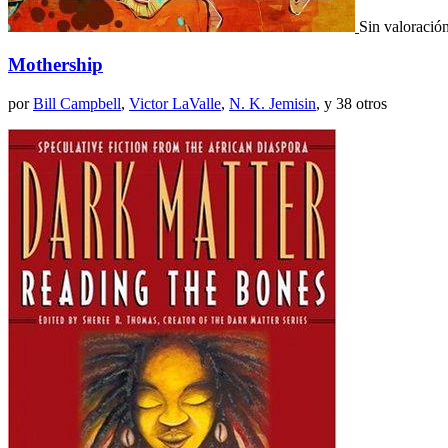
Sin valoració
Mothership
por
Bill Campbell
,
Victor LaValle
,
N. K. Jemisin
, y 38 otros