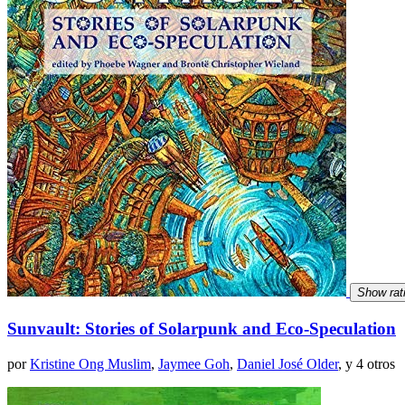
Show rat
Sunvault: Stories of Solarpunk and Eco-Speculation
por
Kristine Ong Muslim
,
Jaymee Goh
,
Daniel José Older
, y 4 otros