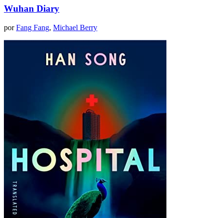
Wuhan Diary
por
Fang Fang
,
Michael Berry