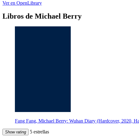
Ver en OpenLibrary
Libros de Michael Berry
Fang Fang, Michael Berry: Wuhan Diary (Hardcover, 2020, Ha
5 estrellas
Show rating