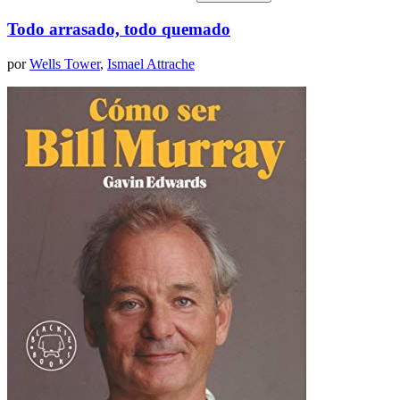
Todo arrasado, todo quemado
por
Wells Tower
,
Ismael Attrache